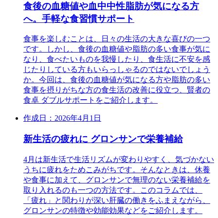
食後の血糖値や血中中性脂肪が気になる方
へ。手軽な食習慣サポート
食事を楽しむことは、日々の生活の大きな喜びの一つ
です。しかし、食後の血糖値や脂肪の多い食事が気に
なり、食べたいものを我慢したり、食生活に不安を感
じたりしている方もいらっしゃるのではないでしょう
か。今回は、食後の血糖値が気になる方や脂肪の多い
食事を摂りがちな方の食生活の改善に役立つ、賢者の
食卓 ダブルサポートをご紹介します。
作成日：2026年4月1日
新生活の疲れに グロンサンで栄養補給
4月は新生活で生活リズムが変わりやすく、気づかない
うちに疲れをためこみがちです。そんなときは、休養
や食事に加えて、グロンサンで無理のない栄養補給を
取り入れるのも一つの方法です。このコラムでは、
「疲れ」と関わりが深い肝臓の働きをふまえながら、
グロンサンの特徴や効能効果などをご紹介します。