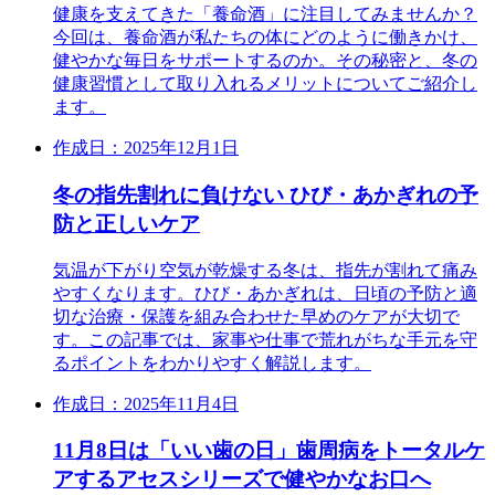
健康を支えてきた「養命酒」に注目してみませんか？
今回は、養命酒が私たちの体にどのように働きかけ、
健やかな毎日をサポートするのか。その秘密と、冬の
健康習慣として取り入れるメリットについてご紹介し
ます。
作成日：2025年12月1日
冬の指先割れに負けない ひび・あかぎれの予
防と正しいケア
気温が下がり空気が乾燥する冬は、指先が割れて痛み
やすくなります。ひび・あかぎれは、日頃の予防と適
切な治療・保護を組み合わせた早めのケアが大切で
す。この記事では、家事や仕事で荒れがちな手元を守
るポイントをわかりやすく解説します。
作成日：2025年11月4日
11月8日は「いい歯の日」歯周病をトータルケ
アするアセスシリーズで健やかなお口へ