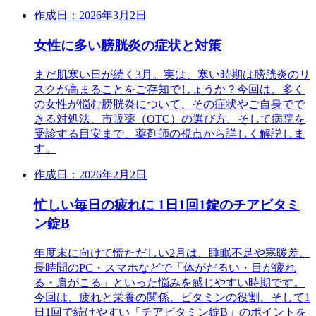
作成日：2026年3月2日
女性に多い膀胱炎の症状と対策
まだ肌寒い日が続く3月。実は、寒い時期は膀胱炎のリ
スクが高まることをご存知でしょうか？今回は、多く
の女性が悩む膀胱炎について、その症状やご自身でで
きる対処法、市販薬（OTC）の選び方、そして病院を
受診する目安まで、薬剤師の視点から詳しく解説しま
す。
作成日：2026年2月2日
忙しい毎日の疲れに 1日1回1錠のチアビタミ
ン錠B
年度末に向けて慌ただしい2月は、睡眠不足や寒暖差、
長時間のPC・スマホなどで「体がだるい・目が疲れ
る・肩がこる」といった悩みを感じやすい時期です。
今回は、疲れと栄養の関係、ビタミンの役割、そして1
日1回で続けやすい「チアビタミン錠B」のポイントを