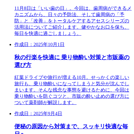
11月8日は「いい歯の日」。今回は、歯周病ができるメ
カニズムから、日々の予防法、そして歯周病の「予
防」と「改善」をトータルケアするアセスシリーズの
活用法についてご紹介します。健やかなお口を保ち、
毎日を快適に過ごしましょう。
作成日：2025年10月1日
秋の行楽を快適に 乗り物酔い対策と市販薬の
選び方
紅葉ドライブや旅行が増える10月。せっかくの楽しい
旅行も、乗り物酔いになってしまうと気分が沈んでし
まいます。そんな残念な事態を避けるために、今回は
乗り物酔いを防ぐコツと、市販の酔い止めの選び方に
ついて薬剤師が解説します。
作成日：2025年9月4日
便秘の原因から対策まで、スッキリ快適な毎