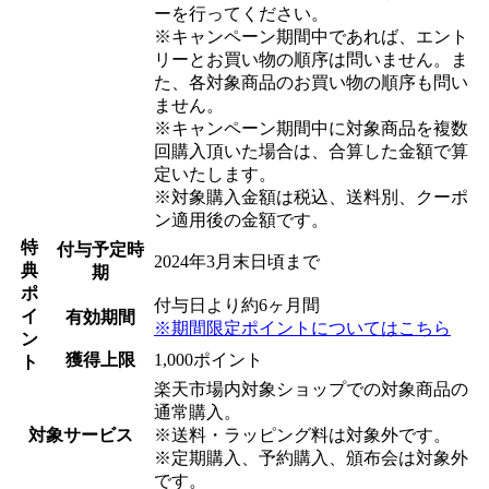
ーを行ってください。
※キャンペーン期間中であれば、エント
リーとお買い物の順序は問いません。ま
た、各対象商品のお買い物の順序も問い
ません。
※キャンペーン期間中に対象商品を複数
回購入頂いた場合は、合算した金額で算
定いたします。
※対象購入金額は税込、送料別、クーポ
ン適用後の金額です。
特
付与予定時
2024年3月末日頃まで
典
期
ポ
付与日より約6ヶ月間
イ
有効期間
※期間限定ポイントについてはこちら
ン
獲得上限
1,000ポイント
ト
楽天市場内対象ショップでの対象商品の
通常購入。
対象サービス
※送料・ラッピング料は対象外です。
※定期購入、予約購入、頒布会は対象外
です。