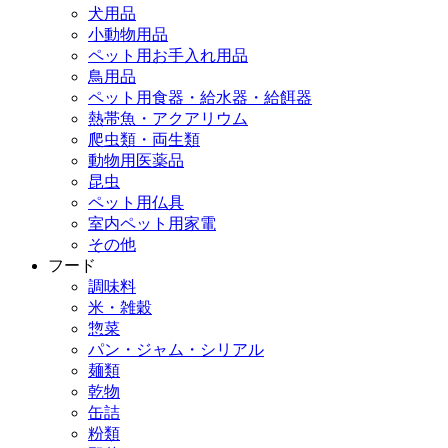
犬用品
小動物用品
ペット用お手入れ用品
鳥用品
ペット用食器・給水器・給餌器
熱帯魚・アクアリウム
爬虫類・両生類
動物用医薬品
昆虫
ペット用仏具
室内ペット用家電
その他
フード
調味料
米・雑穀
惣菜
パン・ジャム・シリアル
麺類
乾物
缶詰
粉類