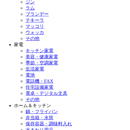
ジン
ラム
ブランデー
テキーラ
マッコリ
ウォッカ
その他
家電
キッチン家電
美容・健康家電
季節・空調家電
生活家電
電池
電話機・FAX
住宅設備家電
電卓・デジタル文具
その他
ホーム＆キッチン
鍋・フライパン
弁当箱・水筒
保存容器・調味料入れ
水まわり用品