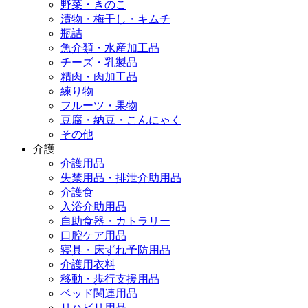
野菜・きのこ
漬物・梅干し・キムチ
瓶詰
魚介類・水産加工品
チーズ・乳製品
精肉・肉加工品
練り物
フルーツ・果物
豆腐・納豆・こんにゃく
その他
介護
介護用品
失禁用品・排泄介助用品
介護食
入浴介助用品
自助食器・カトラリー
口腔ケア用品
寝具・床ずれ予防用品
介護用衣料
移動・歩行支援用品
ベッド関連用品
リハビリ用品