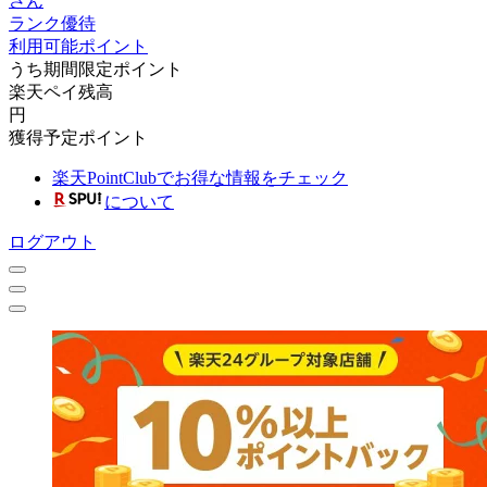
さん
ランク優待
利用可能ポイント
うち期間限定ポイント
楽天ペイ残高
円
獲得予定ポイント
楽天PointClubでお得な情報をチェック
について
ログアウト