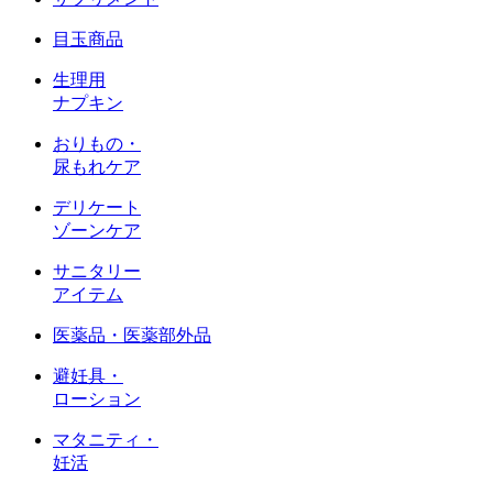
目玉商品
生理用
ナプキン
おりもの・
尿もれケア
デリケート
ゾーンケア
サニタリー
アイテム
医薬品・医薬部外品
避妊具・
ローション
マタニティ・
妊活