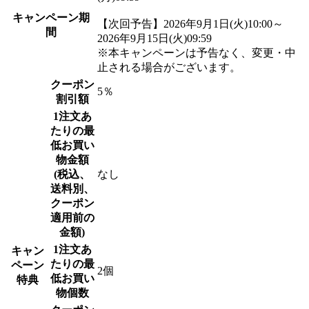
キャンペーン期
【次回予告】
2026年9月1日(火)10:00～
間
2026年9月15日(火)09:59
※本キャンペーンは予告なく、変更・中
止される場合がございます。
クーポン
5％
割引額
1注文あ
たりの最
低お買い
物金額
(税込、
なし
送料別、
クーポン
適用前の
金額)
1注文あ
キャン
たりの最
ペーン
2個
低お買い
特典
物個数