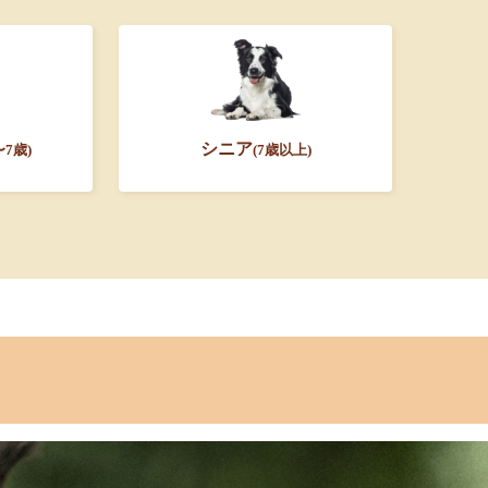
シニア
〜7歳)
(7歳以上)