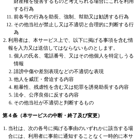
財産権を侵害するものと考えられる場合にこれを利用
する行為
前各号の行為を助長、強制、幇助又は勧誘する行為
その他当社が禁止し又は不適切と合理的に判断する行
為
利用者は、本サービス上で、以下に掲げる事項を含む情
報を入力又は送信してはならないものとします。
個人の氏名、電話番号、又はその他個人を特定しうる
情報
誹謗中傷や差別表現などの不適切な表現
他人を威圧・脅迫する内容
粗暴性、残虐性を含む又は犯罪を誘発助長する内容
法令、公序良俗に反する内容
その他当社が不適切と判断するもの
第４条（本サービスの中断・終了及び変更）
当社は、次の各号に掲げる事由のいずれかに該当する場
合には、利用者に事前に通知することなく一時的に本サ