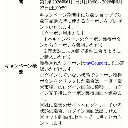
間
第2弾 2026年6月1日(月)10:00～2026年6月
27日(土)09:59
キャンペーン期間中に対象ショップで対
象商品購入時に使えるクーポンをプレゼ
ントいたします。
【クーポン利用方法】
1.本キャンペーンのクーポン獲得ボタ
ンからクーポンを獲得いただく
2.楽天24コスメ館で条件に合うように
ご購入いただく
獲得されたクーポンは
myCoupon
にてご確
キャンペーン概
認いただけます。
要
ログインしていない状態でクーポン獲得
ボタンをクリックした場合は、一度『楽
天市場』のログイン画面に遷移し、ログ
イン完了後にクーポン獲得画面へ進みま
す。
※既に楽天のサイトへログインしている
状態の場合、ログイン画面は出ません。
※セット商品は1セットで「1点」とカウ
ントします。