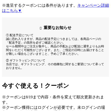
※進呈するクーポンには条件があります。
キャンペーン詳細
はこちら▼
重要なお知らせ
① 配送予定について
誠に恐れ入りますが、商品の配送予定につきましては、各商品ページの
「配送予定」の箇所を必ずご確認ください。
セール期間中はご注文が集中し、商品の手配および配送に通常よりもお時
間をいただく可能性がございます。また、ご指定の日時にお届けすること
が難しい場合もございますこと、予めご了承ください。
② ギフトラッピングについて
当店では、ギフトラッピング、その他梱包に関するご要望について承って
おりません。
今すぐ使える！クーポン
※クーポンは8/19まで内容・条件を変えて順次更新されま
す。
※クーポン獲得にはログインが必要です。未ログインの場