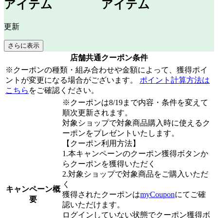
更新
さらに表示
店舗共通クーポン条件
※クーポンの種類・組み合わせや金額によって、獲得ポイ
ントが変更になる場合がございます。
ポイント計算方法は
こちら
をご確認ください。
※クーポンは8/19まで内容・条件を変えて
順次更新されます。
対象ショップで対象商品購入時に使えるク
ーポンをプレゼントいたします。
【クーポン利用方法】
1.本キャンペーンのクーポン獲得ボタンか
らクーポンを獲得いただく
2.対象ショップで対象商品をご購入いただ
く
キャンペーン概
獲得されたクーポンは
myCoupon
にてご確
要
認いただけます。
ログインしていない状態でクーポン獲得ボ