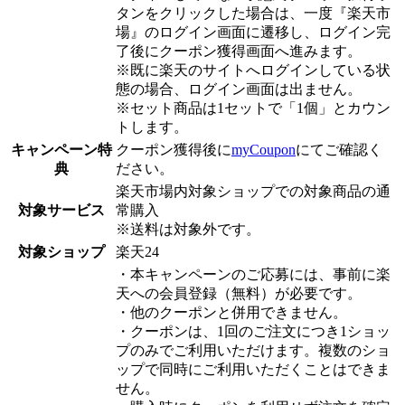
タンをクリックした場合は、一度『楽天市
場』のログイン画面に遷移し、ログイン完
了後にクーポン獲得画面へ進みます。
※既に楽天のサイトへログインしている状
態の場合、ログイン画面は出ません。
※セット商品は1セットで「1個」とカウン
トします。
キャンペーン特
クーポン獲得後に
myCoupon
にてご確認く
典
ださい。
楽天市場内対象ショップでの対象商品の通
対象サービス
常購入
※送料は対象外です。
対象ショップ
楽天24
・本キャンペーンのご応募には、事前に楽
天への会員登録（無料）が必要です。
・他のクーポンと併用できません。
・クーポンは、1回のご注文につき1ショッ
プのみでご利用いただけます。複数のショ
ップで同時にご利用いただくことはできま
せん。