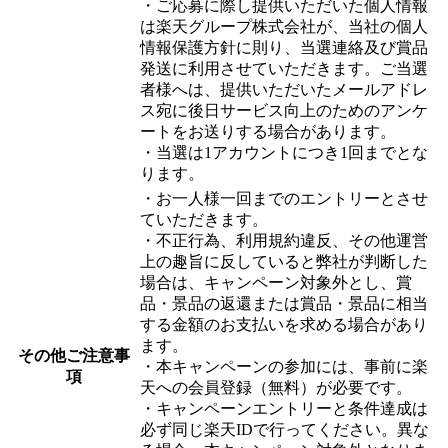
​・ご応募に際し提供いただいた個人情報
は楽天グループ株式会社が、当社の個人
情報保護方針に則り、当選連絡及び賞品
発送に利用させていただきます。ご当選
者様へは、提供いただいたメールアドレ
ス宛に後日サービス向上のためのアンケ
ートをお送りする場合があります。
・当選は1アカウントにつき1回までとな
ります。
・お一人様一回までのエントリーとさせ
ていただきます。
​・不正行為、利用規約違反、その他運営
上の趣旨に反していると弊社が判断した
場合は、キャンペーン対象外とし、賞
品・景品の返還または賞品・景品に相当
する金額のお支払いを求める場合があり
ます。
その他ご注意事
​・本キャンペーンの参加には、事前に楽
項​
天への会員登録（無料）が必要です。
・キャンペーンエントリーと条件達成は
必ず同じ楽天IDで行ってください。異な