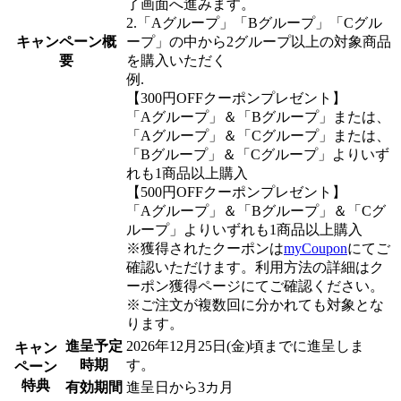
了画面へ進みます。
2.「Aグループ」「Bグループ」「Cグル
キャンペーン概
ープ」の中から2グループ以上の対象商品
要
を購入いただく
例.
【300円OFFクーポンプレゼント】
「Aグループ」＆「Bグループ」または、
「Aグループ」＆「Cグループ」または、
「Bグループ」＆「Cグループ」よりいず
れも1商品以上購入
【500円OFFクーポンプレゼント】
「Aグループ」＆「Bグループ」＆「Cグ
ループ」よりいずれも1商品以上購入
※獲得されたクーポンは
myCoupon
にてご
確認いただけます。利用方法の詳細はク
ーポン獲得ページにてご確認ください。
※ご注文が複数回に分かれても対象とな
ります。
進呈予定
2026年12月25日(金)頃までに進呈しま
キャン
時期
す。
ペーン
特典
有効期間
進呈日から3カ月