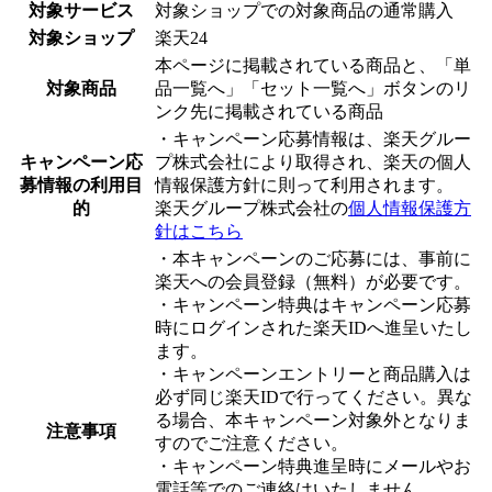
対象サービス
対象ショップでの対象商品の通常購入
対象ショップ
楽天24
本ページに掲載されている商品と、「単
対象商品
品一覧へ」「セット一覧へ」ボタンのリ
ンク先に掲載されている商品
・キャンペーン応募情報は、楽天グルー
キャンペーン応
プ株式会社により取得され、楽天の個人
募情報の利用目
情報保護方針に則って利用されます。
的
楽天グループ株式会社の
個人情報保護方
針はこちら
・本キャンペーンのご応募には、事前に
楽天への会員登録（無料）が必要です。
・キャンペーン特典はキャンペーン応募
時にログインされた楽天IDへ進呈いたし
ます。
・
キャンペーンエントリーと商品購入は
必ず同じ楽天IDで行ってください。
異な
る場合、本キャンペーン対象外となりま
注意事項
すのでご注意ください。
・キャンペーン特典進呈時にメールやお
電話等でのご連絡はいたしません。