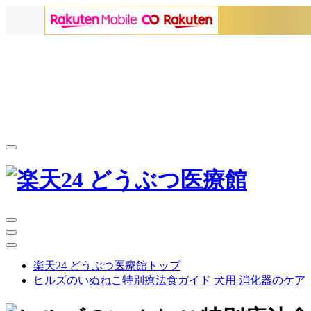
楽天24 どうぶつ医療館トップ
ヒルズのいぬねこ特別療法食ガイド 犬用 消化器のケア