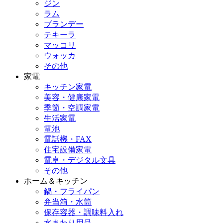
ジン
ラム
ブランデー
テキーラ
マッコリ
ウォッカ
その他
家電
キッチン家電
美容・健康家電
季節・空調家電
生活家電
電池
電話機・FAX
住宅設備家電
電卓・デジタル文具
その他
ホーム＆キッチン
鍋・フライパン
弁当箱・水筒
保存容器・調味料入れ
水まわり用品