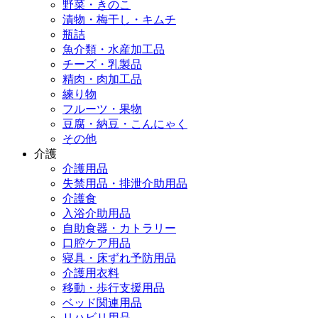
野菜・きのこ
漬物・梅干し・キムチ
瓶詰
魚介類・水産加工品
チーズ・乳製品
精肉・肉加工品
練り物
フルーツ・果物
豆腐・納豆・こんにゃく
その他
介護
介護用品
失禁用品・排泄介助用品
介護食
入浴介助用品
自助食器・カトラリー
口腔ケア用品
寝具・床ずれ予防用品
介護用衣料
移動・歩行支援用品
ベッド関連用品
リハビリ用品