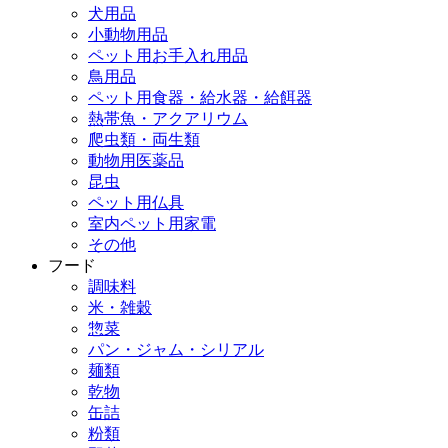
犬用品
小動物用品
ペット用お手入れ用品
鳥用品
ペット用食器・給水器・給餌器
熱帯魚・アクアリウム
爬虫類・両生類
動物用医薬品
昆虫
ペット用仏具
室内ペット用家電
その他
フード
調味料
米・雑穀
惣菜
パン・ジャム・シリアル
麺類
乾物
缶詰
粉類