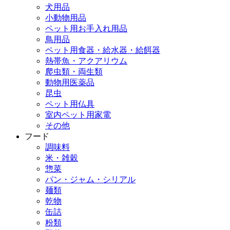
犬用品
小動物用品
ペット用お手入れ用品
鳥用品
ペット用食器・給水器・給餌器
熱帯魚・アクアリウム
爬虫類・両生類
動物用医薬品
昆虫
ペット用仏具
室内ペット用家電
その他
フード
調味料
米・雑穀
惣菜
パン・ジャム・シリアル
麺類
乾物
缶詰
粉類