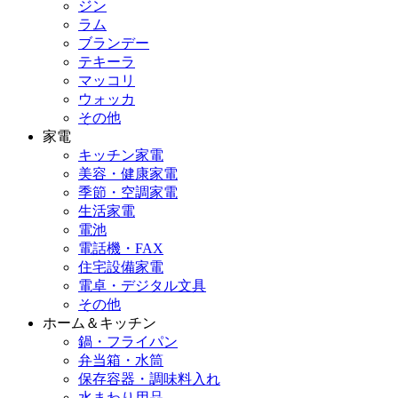
ジン
ラム
ブランデー
テキーラ
マッコリ
ウォッカ
その他
家電
キッチン家電
美容・健康家電
季節・空調家電
生活家電
電池
電話機・FAX
住宅設備家電
電卓・デジタル文具
その他
ホーム＆キッチン
鍋・フライパン
弁当箱・水筒
保存容器・調味料入れ
水まわり用品