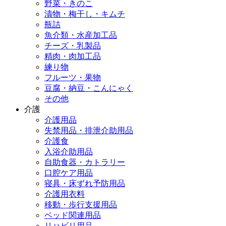
野菜・きのこ
漬物・梅干し・キムチ
瓶詰
魚介類・水産加工品
チーズ・乳製品
精肉・肉加工品
練り物
フルーツ・果物
豆腐・納豆・こんにゃく
その他
介護
介護用品
失禁用品・排泄介助用品
介護食
入浴介助用品
自助食器・カトラリー
口腔ケア用品
寝具・床ずれ予防用品
介護用衣料
移動・歩行支援用品
ベッド関連用品
リハビリ用品