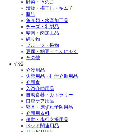
野菜・きのこ
漬物・梅干し・キムチ
瓶詰
魚介類・水産加工品
チーズ・乳製品
精肉・肉加工品
練り物
フルーツ・果物
豆腐・納豆・こんにゃく
その他
介護
介護用品
失禁用品・排泄介助用品
介護食
入浴介助用品
自助食器・カトラリー
口腔ケア用品
寝具・床ずれ予防用品
介護用衣料
移動・歩行支援用品
ベッド関連用品
リハビリ用品