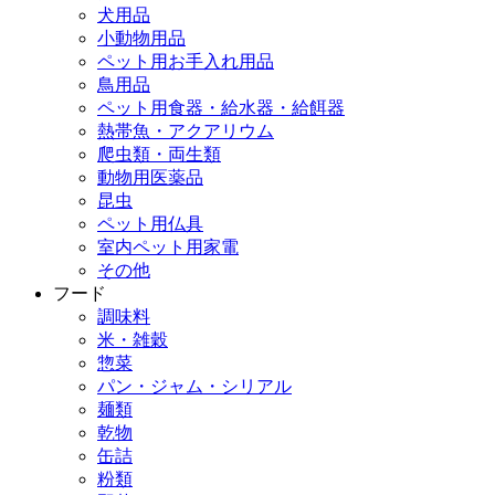
犬用品
小動物用品
ペット用お手入れ用品
鳥用品
ペット用食器・給水器・給餌器
熱帯魚・アクアリウム
爬虫類・両生類
動物用医薬品
昆虫
ペット用仏具
室内ペット用家電
その他
フード
調味料
米・雑穀
惣菜
パン・ジャム・シリアル
麺類
乾物
缶詰
粉類