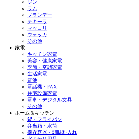
ジン
ラム
ブランデー
テキーラ
マッコリ
ウォッカ
その他
家電
キッチン家電
美容・健康家電
季節・空調家電
生活家電
電池
電話機・FAX
住宅設備家電
電卓・デジタル文具
その他
ホーム＆キッチン
鍋・フライパン
弁当箱・水筒
保存容器・調味料入れ
水まわり用品